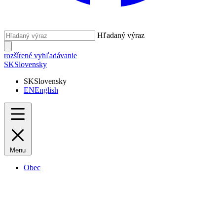
Hľadaný výraz
rozšírené vyhľadávanie
SK
Slovensky
SK
Slovensky
EN
English
Menu
Obec