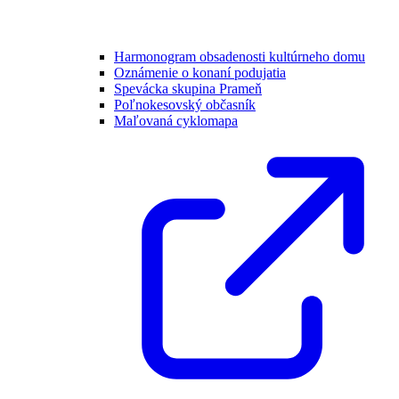
Harmonogram obsadenosti kultúrneho domu
Oznámenie o konaní podujatia
Spevácka skupina Prameň
Poľnokesovský občasník
Maľovaná cyklomapa