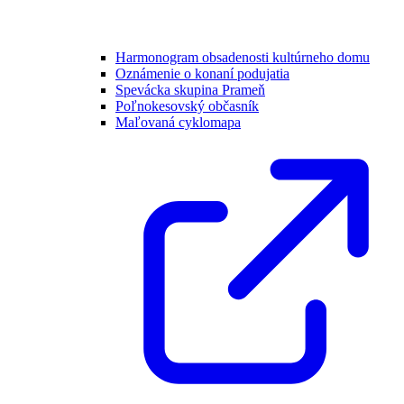
Harmonogram obsadenosti kultúrneho domu
Oznámenie o konaní podujatia
Spevácka skupina Prameň
Poľnokesovský občasník
Maľovaná cyklomapa