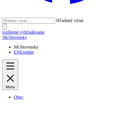
Hľadaný výraz
rozšírené vyhľadávanie
SK
Slovensky
SK
Slovensky
EN
English
Menu
Obec