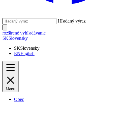
Hľadaný výraz
rozšírené vyhľadávanie
SK
Slovensky
SK
Slovensky
EN
English
Menu
Obec