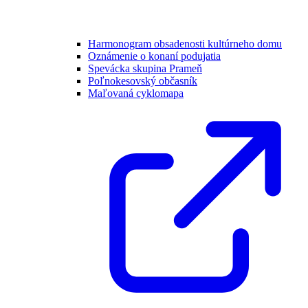
Harmonogram obsadenosti kultúrneho domu
Oznámenie o konaní podujatia
Spevácka skupina Prameň
Poľnokesovský občasník
Maľovaná cyklomapa