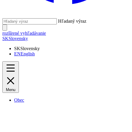
Hľadaný výraz
rozšírené vyhľadávanie
SK
Slovensky
SK
Slovensky
EN
English
Menu
Obec