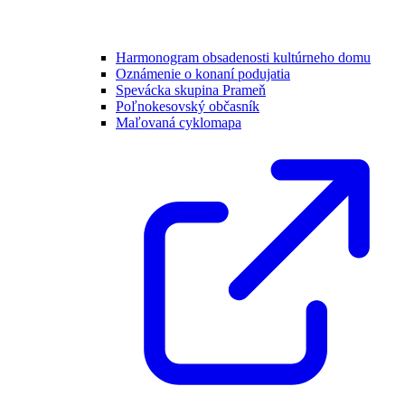
Harmonogram obsadenosti kultúrneho domu
Oznámenie o konaní podujatia
Spevácka skupina Prameň
Poľnokesovský občasník
Maľovaná cyklomapa