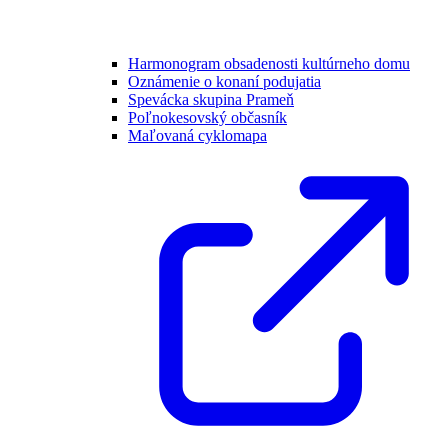
Harmonogram obsadenosti kultúrneho domu
Oznámenie o konaní podujatia
Spevácka skupina Prameň
Poľnokesovský občasník
Maľovaná cyklomapa