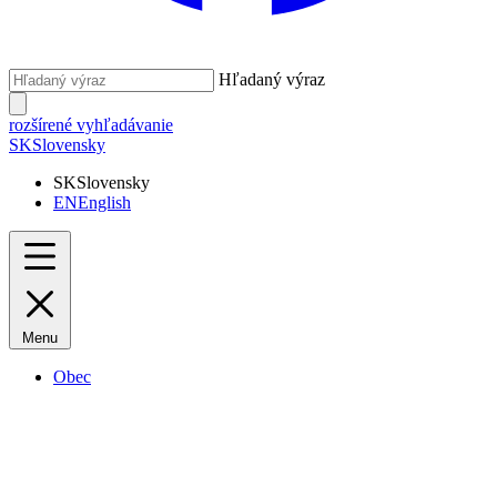
Hľadaný výraz
rozšírené vyhľadávanie
SK
Slovensky
SK
Slovensky
EN
English
Menu
Obec