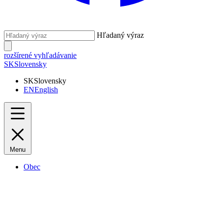
Hľadaný výraz
rozšírené vyhľadávanie
SK
Slovensky
SK
Slovensky
EN
English
Menu
Obec