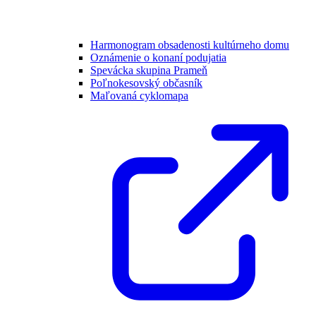
Harmonogram obsadenosti kultúrneho domu
Oznámenie o konaní podujatia
Spevácka skupina Prameň
Poľnokesovský občasník
Maľovaná cyklomapa