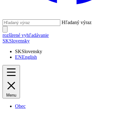
Hľadaný výraz
rozšírené vyhľadávanie
SK
Slovensky
SK
Slovensky
EN
English
Menu
Obec