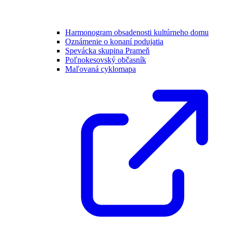
Harmonogram obsadenosti kultúrneho domu
Oznámenie o konaní podujatia
Spevácka skupina Prameň
Poľnokesovský občasník
Maľovaná cyklomapa