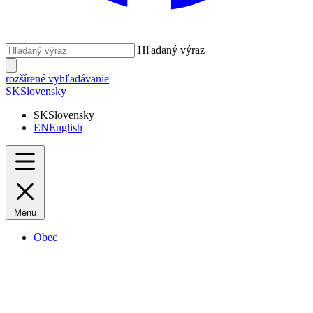
Hľadaný výraz
rozšírené vyhľadávanie
SK
Slovensky
SK
Slovensky
EN
English
Menu
Obec