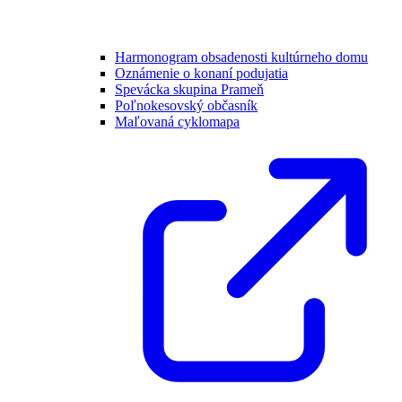
Harmonogram obsadenosti kultúrneho domu
Oznámenie o konaní podujatia
Spevácka skupina Prameň
Poľnokesovský občasník
Maľovaná cyklomapa