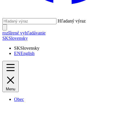
Hľadaný výraz
rozšírené vyhľadávanie
SK
Slovensky
SK
Slovensky
EN
English
Menu
Obec