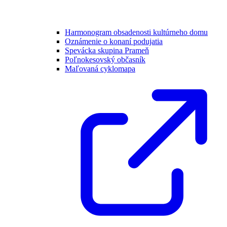
Harmonogram obsadenosti kultúrneho domu
Oznámenie o konaní podujatia
Spevácka skupina Prameň
Poľnokesovský občasník
Maľovaná cyklomapa