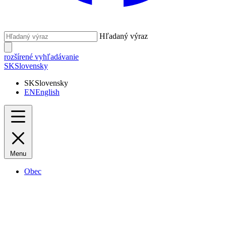
Hľadaný výraz
rozšírené vyhľadávanie
SK
Slovensky
SK
Slovensky
EN
English
Menu
Obec