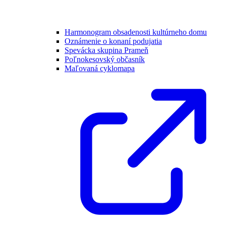
Harmonogram obsadenosti kultúrneho domu
Oznámenie o konaní podujatia
Spevácka skupina Prameň
Poľnokesovský občasník
Maľovaná cyklomapa