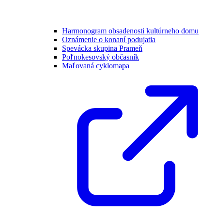
Harmonogram obsadenosti kultúrneho domu
Oznámenie o konaní podujatia
Spevácka skupina Prameň
Poľnokesovský občasník
Maľovaná cyklomapa