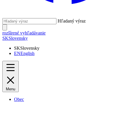
Hľadaný výraz
rozšírené vyhľadávanie
SK
Slovensky
SK
Slovensky
EN
English
Menu
Obec