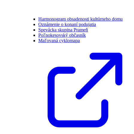
Harmonogram obsadenosti kultúrneho domu
Oznámenie o konaní podujatia
Spevácka skupina Prameň
Poľnokesovský občasník
Maľovaná cyklomapa