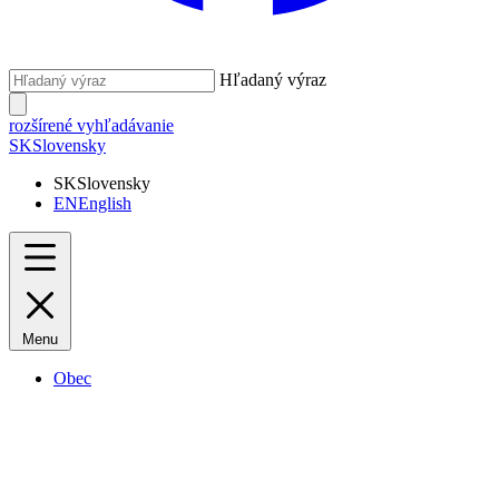
Hľadaný výraz
rozšírené vyhľadávanie
SK
Slovensky
SK
Slovensky
EN
English
Menu
Obec